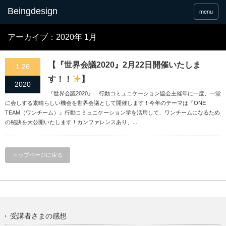
menu
アーカイブ：2020年 1月
【『世界会議2020』2月22日開催いたしま
1.26
す！！
】
2020
『世界会議2020』 行動コミュニケーション協会主催年に一度、一堂
に会しする素晴らしい機会を世界会議として開催します！今年のテーマは『ONE
TEAM（ワンチーム）』行動コミュニケーション学を活用して、ワンチームになるため
の秘訣を大公開いたします！カンファレンスあり、...
トップページに戻る
受講者さまの感想